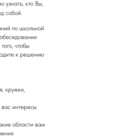
 узнать, кто Вы,
ед собой.
аний по школьной
собеседовании
того, чтобы
ходите к решению
я, кружки,
у вас интересы
акие области вам
чения