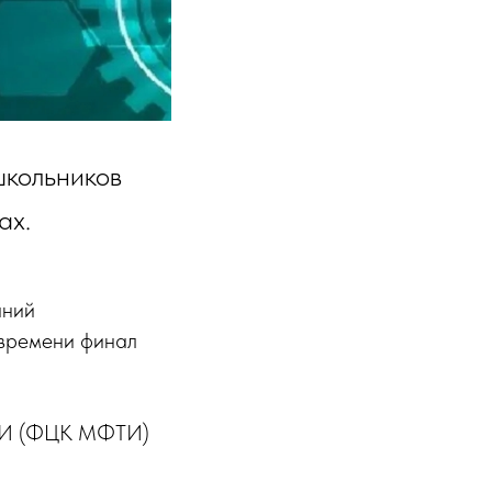
школьников
ах.
аний
 времени финал
ФТИ (ФЦК МФТИ)